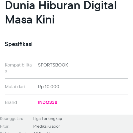
Dunia Hiburan Digital
Masa Kini
Spesifikasi
Kompatibilita
SPORTSBOOK
s
Mulai dari
Rp 10.000
Brand
INDO338
Keunggulan:
Liga Terlengkap
Fitur:
Prediksi Gacor