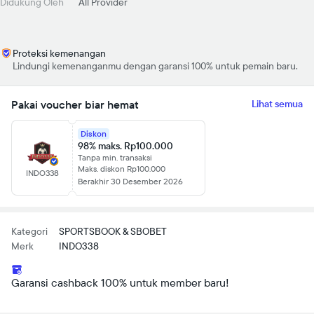
Didukung Oleh
All Provider
Proteksi kemenangan
Lindungi kemenanganmu dengan garansi 100% untuk pemain baru.
Pakai voucher biar hemat
Lihat semua
Diskon
98% maks. Rp100.000
Tanpa min. transaksi
Maks. diskon Rp100.000
INDO338
Berakhir 30 Desember 2026
Kategori
SPORTSBOOK & SBOBET
Merk
INDO338
Garansi cashback 100% untuk member baru!