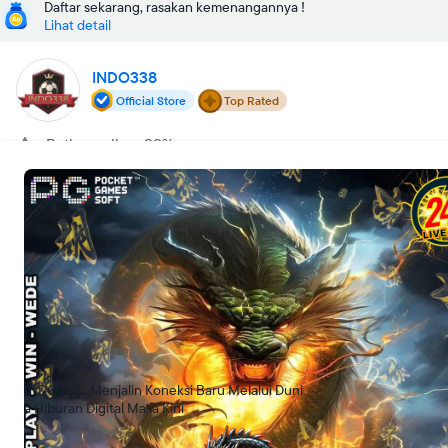
Daftar sekarang, rasakan kemenangannya !
Lihat detail
INDO338
Official Store
Top Rated
Rating seller: 99%
Lokasi toko
Jakarta Utara
Buka
•
00:00-23:59 WIB
Tentang kami
INDO338
Buka peluang pertemanan tanpa batas dengan cara yang
menyenangkan lewat pemanfaatan fitur interaksi sosial berbasis
minat yang aman terlindungi sistem siber
INDO338 : Menjalin Koneksi Baru Melalui Duni
a Hiburan Digital Masa Kini
Cari lokasi