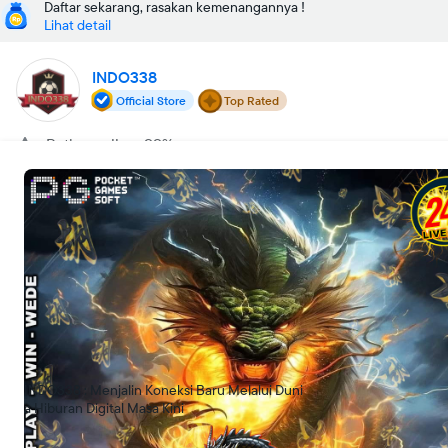
Daftar sekarang, rasakan kemenangannya !
Lihat detail
INDO338
Official Store
Top Rated
Rating seller: 99%
Lokasi toko
Jakarta Utara
Buka
•
00:00-23:59 WIB
Tentang kami
INDO338
Buka peluang pertemanan tanpa batas dengan cara yang
menyenangkan lewat pemanfaatan fitur interaksi sosial berbasis
minat yang aman terlindungi sistem siber
INDO338 : Menjalin Koneksi Baru Melalui Duni
a Hiburan Digital Masa Kini
Cari lokasi