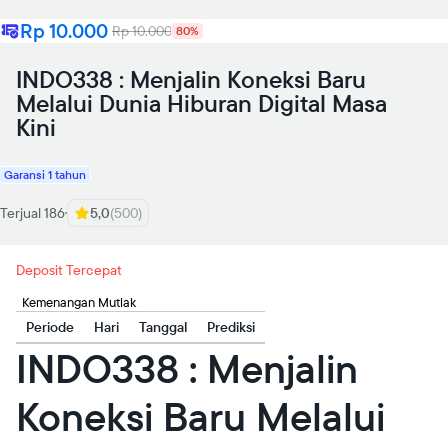
Rp 10.000
Rp 10.000
80%
INDO338 : Menjalin Koneksi Baru
Melalui Dunia Hiburan Digital Masa
Kini
Garansi 1 tahun
Terjual 186
5,0
(500)
Deposit Tercepat
Kemenangan Mutlak
Periode
Hari
Tanggal
Prediksi
INDO338 : Menjalin
Koneksi Baru Melalui