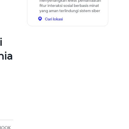
menyenangkan lewat pemanfaatan
fitur interaksi sosial berbasis minat
yang aman terlindungi sistem siber
Cari lokasi
i
nia
BOOK