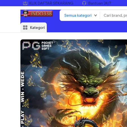
KLIK DAFTAR SEKARANG
Bantuan 24/7
Semua kategori
Kategori