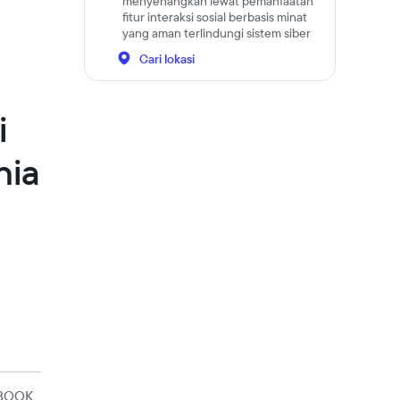
menyenangkan lewat pemanfaatan
fitur interaksi sosial berbasis minat
yang aman terlindungi sistem siber
Cari lokasi
i
nia
BOOK